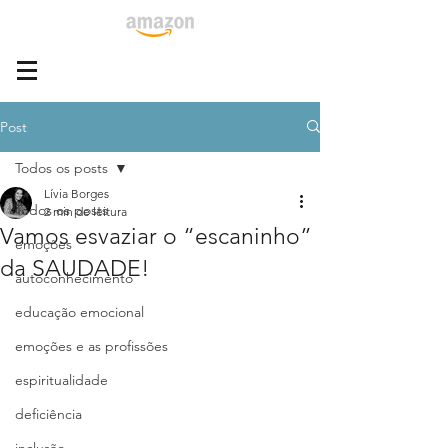
Post
Todos os posts
Lívia Borges
Todos os posts
2 min de leitura
Vamos esvaziar o “escaninho”
emoções
da SAUDADE!
autoconhecimento
educação emocional
emoções e as profissões
espiritualidade
deficiência
inclusão