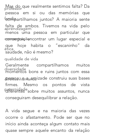
Mas do que realmente sentimos falta? Da 
professor
pessoa em si ou das memórias que 
família
compartilhamos juntos? A maioria sente 
falta de ambos. Tivemos na vida pelo 
aprendizagem
menos uma pessoa em particular que 
concentração
conseguiu encontrar um lugar especial e 
que hoje habita o “escaninho” da 
ética
saudade, não é mesmo?
qualidade de vida
Geralmente compartilhamos muitos 
diversidade
momentos bons e ruins juntos com essa 
pessoa, e a amizade construiu suas bases 
direitos humanos
firmes. Mesmo os pontos de vista 
paternidade
diferentes sobre muitos assuntos, nunca 
conseguiram desequilibrar a relação.
A vida segue e na maioria das vezes 
ocorre o afastamento. Pode ser que no 
início ainda aconteça algum contato mais 
quase sempre aquele encanto da relação 