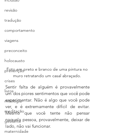
revisão
tradução
comportamento
viagens
preconceito
holocausto
Foto em preto e branco de uma pintura no 
prevenção
muro retratando um casal abraçado. 
crises
Sentir falta de alguém é provavelmente 
livros
um dos piores sentimentos que você pode 
experimentar. Não é algo que você pode 
mitologia
ver, e é extremamente difícil de evitar. 
meditação
Mesmo que você tente não pensar 
naquela pessoa, provavelmente, deixar de 
gestante
lado, não vai funcionar.
maternidade