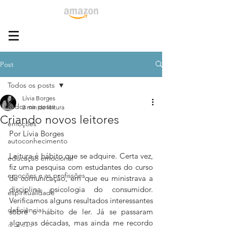
Post
Todos os posts
Lívia Borges
Todos os posts
2 min de leitura
Criando novos leitores
emoções
Por Lívia Borges
autoconhecimento
Leitura é hábito que se adquire. Certa vez, 
educação emocional
fiz uma pesquisa com estudantes do curso 
emoções e as profissões
de comunicação, em que eu ministrava a 
disciplina psicologia do consumidor. 
espiritualidade
Verificamos alguns resultados interessantes 
deficiência
sobre o hábito de ler. Já se passaram 
algumas décadas, mas ainda me recordo 
inclusão