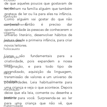
de que aqueles poucos que gostavam de 
revisão
ler, tinham na família alguém que também 
gostava de ler ou lia para eles na infância. 
tradução
Como alguém vai gostar do que não 
conhece? Então é preciso dar 
comportamento
oportunidade às pessoas de conhecerem o 
viagens
universo literário, desenvolver hábitos de 
leitura desde a primeira infância, para criar 
preconceito
novos leitores.
holocausto
Livros são fundamentais para a 
prevenção
criatividade, pois expandem a nossa 
crises
imaginação, e para todo tipo de 
aprendizado, aquisição da linguagem, 
livros
transmissão de valores e um universo de 
mitologia
possibilidades. Leia habitualmente para 
uma criança e veja o que acontece. Depois 
meditação
deixe que ela leia, comente ou desenhe a 
gestante
história para você. Surpreenda-se ao ler 
para uma criança que não vê, que 
maternidade