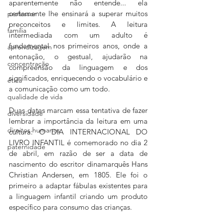
aparentemente não entende... ela 
certamente lhe ensinará a superar muitos 
professor
preconceitos e limites. A leitura 
família
intermediada com um adulto é 
fundamental nos primeiros anos, onde a 
aprendizagem
entonação, o gestual, ajudarão na 
concentração
compreensão da linguagem e dos 
significados, enriquecendo o vocabulário e 
ética
a comunicação como um todo.
qualidade de vida
Duas datas marcam essa tentativa de fazer 
diversidade
lembrar a importância da leitura em uma 
direitos humanos
cultura: O DIA INTERNACIONAL DO 
LIVRO INFANTIL é comemorado no dia 2 
paternidade
de abril, em razão de ser a data de 
nascimento do escritor dinamarquês Hans 
Christian Andersen, em 1805. Ele foi o 
primeiro a adaptar fábulas existentes para 
a linguagem infantil criando um produto 
específico para consumo das crianças.