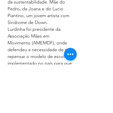
da sustentabilidade. Mãe do
Pedro, da Joana e do Lucio
Piantino, um jovem artista com
Síndrome de Down.
Lurdinha foi presidente da
Associação Mães em
Movimento (AMEMDF), onde
defendeu a necessidade de se
repensar o modelo de escola
implementado no país para que
crianças e adolescentes com
deficiência sejam, de fato,
incluídos no ensino regular.
Atualmente é diretora de
inclusão e sustentabilidade da
Associação. O Programa da
Lurdinha, iniciado em seu