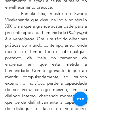
sentimento e ação) a causa primeira do 
envelhecimento precoce.
 	Ramakrishna, mestre de Swami 
Vivekananda que viveu na Índia no século 
XIX, dizia que a grande austeridade para a 
presente época da humanidade (
Kali yuga
) 
é a 
veracidade
. Ora, um rápido olhar nas 
práticas do mundo contemporâneo, onde 
mente-se o tempo todo e sob qualquer 
pretexto, dá ideia do tamanho da 
encrenca em que está metida a 
humanidade! Com o agravante de que, ao 
mentir compulsoriamente ao mundo 
exterior, o indivíduo perde a capacidade 
de ser veraz consigo mesmo, em seu 
diálogo interno, chegando momento em 
que perde definitivamente a capacidade 
de distinguir o falso do verdadeiro, 
favorecendo acentuadamente a ocorrência 
de enfermidades de degeneração 
cerebral, hoje tão corriqueiras.