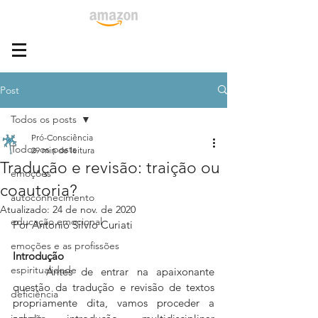
Post
Todos os posts
Pró-Consciência
Todos os posts
29 min de leitura
Tradução e revisão: traição ou
emoções
coautoria?
autoconhecimento
Atualizado:
24 de nov. de 2020
educação emocional
Por Antonio Silvio Curiati
emoções e as profissões
Introdução
espiritualidade
	Antes de entrar na apaixonante 
questão da tradução e revisão de textos 
deficiência
propriamente dita, vamos proceder a 
inclusão