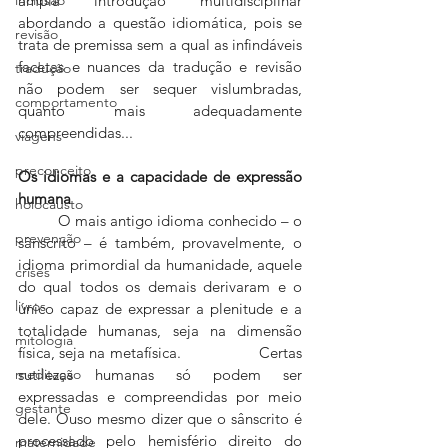
ampla introdução multidisciplinar 
abordando a questão idiomática, pois se 
revisão
trata de premissa sem a qual as infindáveis 
facetas e nuances da tradução e revisão 
tradução
não podem ser sequer vislumbradas, 
comportamento
quanto mais adequadamente 
compreendidas...
viagens
preconceito
Os idiomas e a capacidade de expressão 
humana
holocausto
	O mais antigo idioma conhecido – o 
prevenção
sânscrito – é também, provavelmente, o 
idioma primordial da humanidade, aquele 
crises
do qual todos os demais derivaram e o 
livros
único capaz de expressar a plenitude e a 
totalidade humanas, seja na dimensão 
mitologia
física, seja na metafísica. 		Certas 
meditação
sutilezas humanas só podem ser 
expressadas e compreendidas por meio 
gestante
dele. Ouso mesmo dizer que o sânscrito é 
processado pelo hemisfério direito do 
maternidade