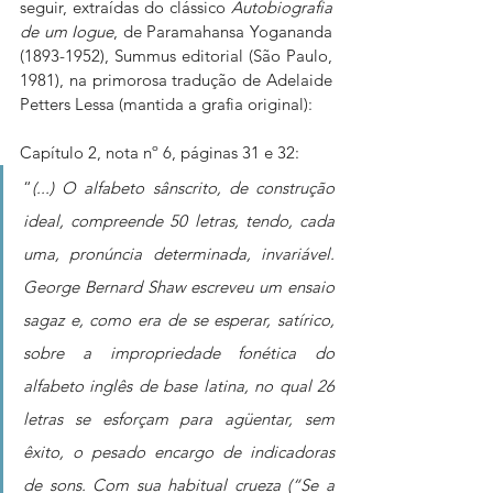
seguir, extraídas do clássico 
Autobiografia 
de um Iogue
, de Paramahansa Yogananda 
(1893-1952), Summus editorial (São Paulo, 
1981), na primorosa tradução de Adelaide 
Petters Lessa (mantida a grafia original):
Capítulo 2, nota nº 6, páginas 31 e 32:
“
(...) O alfabeto sânscrito, de construção 
ideal, compreende 50 letras, tendo, cada 
uma, pronúncia determinada, invariável. 
George Bernard Shaw escreveu um ensaio 
sagaz e, como era de se esperar, satírico, 
sobre a impropriedade fonética do 
alfabeto inglês de base latina, no qual 26 
letras se esforçam para agüentar, sem 
êxito, o pesado encargo de indicadoras 
de sons. Com sua habitual crueza (“Se a 