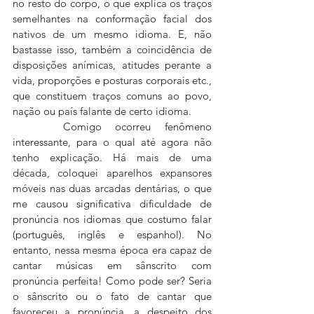
no resto do corpo, o que explica os traços 
semelhantes na conformação facial dos 
nativos de um mesmo idioma. E, não 
bastasse isso, também a coincidência de 
disposições anímicas, atitudes perante a 
vida, proporções e posturas corporais etc., 
que constituem traços comuns ao povo, 
nação ou país falante de certo idioma.
 	Comigo ocorreu fenômeno 
interessante, para o qual até agora não 
tenho explicação. Há mais de uma 
década, coloquei aparelhos expansores 
móveis nas duas arcadas dentárias, o que 
me causou significativa dificuldade de 
pronúncia nos idiomas que costumo falar 
(português, inglês e espanhol). No 
entanto, nessa mesma época era capaz de 
cantar músicas em sânscrito com 
pronúncia perfeita! Como pode ser? Seria 
o sânscrito ou o fato de cantar que 
favoreceu a pronúncia, a despeito dos 