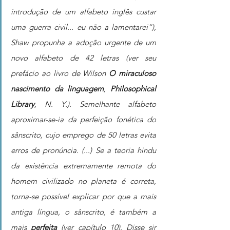
introdução de um alfabeto inglês custar 
uma guerra civil... eu não a lamentarei”), 
Shaw propunha a adoção urgente de um 
novo alfabeto de 42 letras (ver seu 
prefácio ao livro de Wilson 
O miraculoso 
nascimento da linguagem
, 
Philosophical 
Library
, N. Y.). Semelhante alfabeto 
aproximar-se-ia da perfeição fonética do 
sânscrito, cujo emprego de 50 letras evita 
erros de pronúncia. (...) Se a teoria hindu 
da existência extremamente remota do 
homem civilizado no planeta é correta, 
torna-se possível explicar por que a mais 
antiga língua, o sânscrito, é também a 
mais 
perfeita
 (ver capítulo 10). Disse sir 