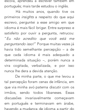
escola, aprendeu a escrever também em 
português; mais tarde estudou o inglês.
	Há muitos anos, quando tive os 
primeiros 
insights
 a respeito do que aqui 
escrevo, perguntei a esse amigo em que 
idioma é mais fácil brigar. Entre surpreso e 
satisfeito por ouvir a pergunta, retrucou: 
“
Eu não acredito que você está me 
perguntando isso!
” Porque muitas vezes já 
havia tido semelhante percepção – a de 
que cada idioma é mais adequado a 
determinada situação –, porém nunca a 
vira cogitada, verbalizada, e por isso 
nunca lhe dera a devida atenção.
 	De minha parte, o que me levou a 
tal percepção foram cenas de infância, em 
que via minha avó paterna discutir com os 
irmãos, sendo todos libaneses. Essas 
discussões invariavelmente começavam 
em português e terminavam em árabe, 
havendo a mudança de idioma a partir do 