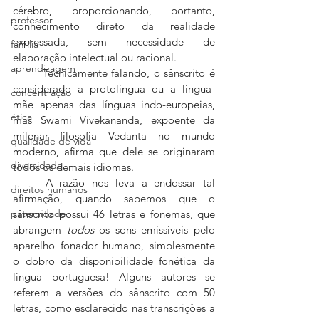
cérebro, proporcionando, portanto, 
professor
conhecimento direto da realidade 
expressada, sem necessidade de 
família
elaboração intelectual ou racional.
aprendizagem
	Tecnicamente falando, o sânscrito é 
considerado a protolíngua ou a língua-
concentração
mãe apenas das línguas indo-europeias, 
ética
mas Swami Vivekananda, expoente da 
milenar filosofia Vedanta no mundo 
qualidade de vida
moderno, afirma que dele se originaram 
diversidade
todos os demais idiomas.
	A razão nos leva a endossar tal 
direitos humanos
afirmação, quando sabemos que o 
paternidade
sânscrito possui 46 letras e fonemas, que 
abrangem 
todos
 os sons emissíveis pelo 
aparelho fonador humano, simplesmente 
o dobro da disponibilidade fonética da 
língua portuguesa! Alguns autores se 
referem a versões do sânscrito com 50 
letras, como esclarecido nas transcrições a 