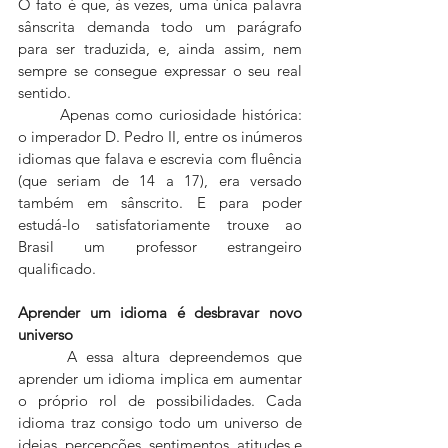
O fato é que, às vezes, uma única palavra 
sânscrita demanda todo um parágrafo 
para ser traduzida, e, ainda assim, nem 
sempre se consegue expressar o seu real 
sentido.
	Apenas como curiosidade histórica: 
o imperador D. Pedro II, entre os inúmeros 
idiomas que falava e escrevia com fluência 
(que seriam de 14 a 17), era versado 
também em sânscrito. E para poder 
estudá-lo satisfatoriamente trouxe ao 
Brasil um professor estrangeiro 
qualificado.
Aprender um idioma é desbravar novo 
universo
 	A essa altura depreendemos que 
aprender um idioma implica em aumentar 
o próprio rol de possibilidades. Cada 
idioma traz consigo todo um universo de 
ideias, percepções, sentimentos, atitudes e 