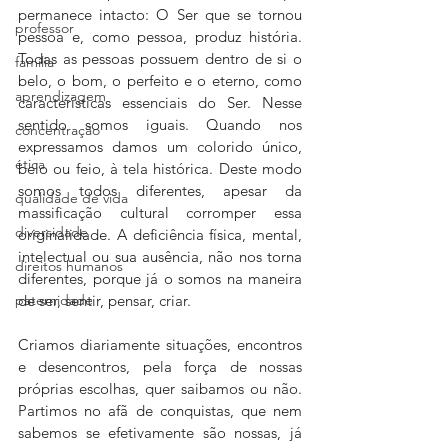
permanece intacto: O Ser que se tornou 
professor
pessoa e, como pessoa, produz história. 
Todas as pessoas possuem dentro de si o 
família
belo, o bom, o perfeito e o eterno, como 
aprendizagem
características essenciais do Ser. Nesse 
sentido somos iguais. Quando nos 
concentração
expressamos damos um colorido único, 
ética
belo ou feio, à tela histórica. Deste modo 
somos todos diferentes, apesar da 
qualidade de vida
massificação cultural corromper essa 
diversidade
originalidade. A deficiência física, mental, 
intelectual ou sua ausência, não nos torna 
direitos humanos
diferentes, porque já o somos na maneira 
de ser, sentir, pensar, criar. 
paternidade
Criamos diariamente situações, encontros 
e desencontros, pela força de nossas 
próprias escolhas, quer saibamos ou não. 
Partimos no afã de conquistas, que nem 
sabemos se efetivamente são nossas, já 