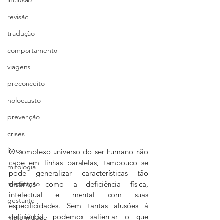
revisão
tradução
comportamento
viagens
preconceito
holocausto
prevenção
crises
livros
O complexo universo do ser humano não 
cabe em linhas paralelas, tampouco se 
mitologia
pode generalizar características tão 
distintas como a deficiência física, 
meditação
intelectual e mental com suas 
gestante
especificidades. Sem tantas alusões à 
deficiência, podemos salientar o que 
maternidade