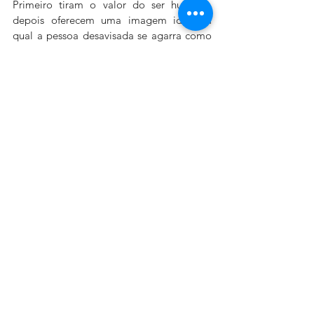
Primeiro tiram o valor do ser humano, 
depois oferecem uma imagem ideal, à 
qual a pessoa desavisada se agarra como 
se sobrevivesse a um naufrágio. Só que 
esqueceram de lhe contar que “a canoa 
era furada”. Quem encontrou em si o 
próprio valor não se escraviza aos 
modismos e estereótipos. Brinca com eles 
se quiser, ao invés de sofrer; age, ao invés 
de reclamar. 
A adequação social, as exterioridades, o 
desempenho, as posses materiais ou 
intelectuais, a interdependência também 
têm funções no convívio, e serão saudáveis 
na medida em que promoverem a 
confirmação do valor da pessoa que os 
exerce, e nunca seu detrimento. A 
autorrealização depende dessa 
confirmação. O infinito agir humano, 
capaz de redirecionar-se a cada instante, 