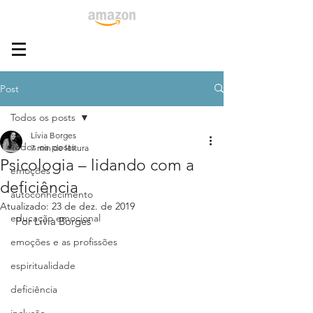
Post
Todos os posts
Lívia Borges
Todos os posts
7 min de leitura
Psicologia – lidando com a
emoções
deficiência
autoconhecimento
Atualizado:
23 de dez. de 2019
educação emocional
 Por Lívia Borges
emoções e as profissões
espiritualidade
deficiência
inclusão