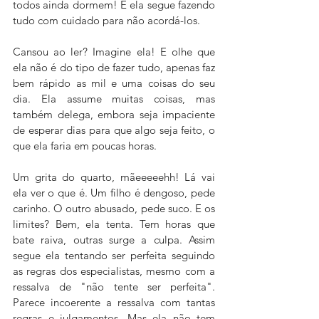
todos ainda dormem! E ela segue fazendo 
tudo com cuidado para não acordá-los. 
Cansou ao ler? Imagine ela! E olhe que 
ela não é do tipo de fazer tudo, apenas faz 
bem rápido as mil e uma coisas do seu 
dia. Ela assume muitas coisas, mas 
também delega, embora seja impaciente 
de esperar dias para que algo seja feito, o 
que ela faria em poucas horas. 
Um grita do quarto, mãeeeeehh! Lá vai 
ela ver o que é. Um filho é dengoso, pede 
carinho. O outro abusado, pede suco. E os 
limites? Bem, ela tenta. Tem horas que 
bate raiva, outras surge a culpa. Assim 
segue ela tentando ser perfeita seguindo 
as regras dos especialistas, mesmo com a 
ressalva de "não tente ser perfeita". 
Parece incoerente a ressalva com tantas 
regras e julgamentos. Mas ela não tem 