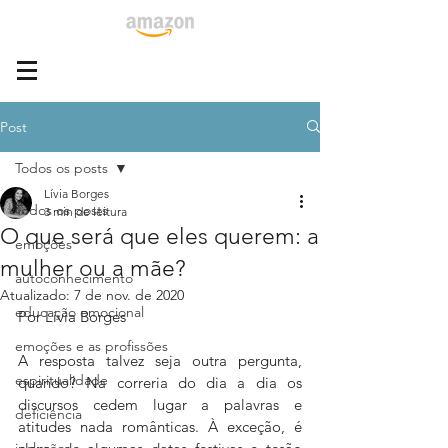
Post
Todos os posts
Lívia Borges
Todos os posts
3 min de leitura
O que será que eles querem: a
emoções
mulher ou a mãe?
autoconhecimento
Atualizado:
7 de nov. de 2020
educação emocional
Por Lívia Borges
emoções e as profissões
A resposta talvez seja outra pergunta, 
espiritualidade
quando? Na correria do dia a dia os 
discursos cedem lugar a palavras e 
deficiência
atitudes nada românticas. À exceção, é 
inclusão