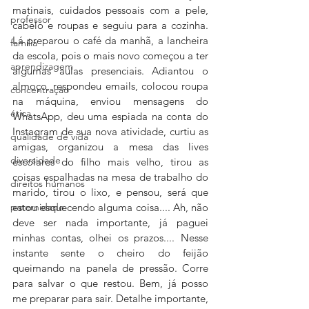
matinais, cuidados pessoais com a pele, 
professor
cabelo e roupas e seguiu para a cozinha. 
Lá preparou o café da manhã, a lancheira 
família
da escola, pois o mais novo começou a ter 
aprendizagem
algumas aulas presenciais. Adiantou o 
almoço, respondeu emails, colocou roupa 
concentração
na máquina, enviou mensagens do 
ética
WhatsApp, deu uma espiada na conta do 
Instagram de sua nova atividade, curtiu as 
qualidade de vida
amigas, organizou a mesa das lives 
diversidade
escolares do filho mais velho, tirou as 
coisas espalhadas na mesa de trabalho do 
direitos humanos
marido, tirou o lixo, e pensou, será que 
paternidade
estou esquecendo alguma coisa.... Ah, não 
deve ser nada importante, já paguei 
minhas contas, olhei os prazos.... Nesse 
instante sente o cheiro do feijão 
queimando na panela de pressão. Corre 
para salvar o que restou. Bem, já posso 
me preparar para sair. Detalhe importante, 