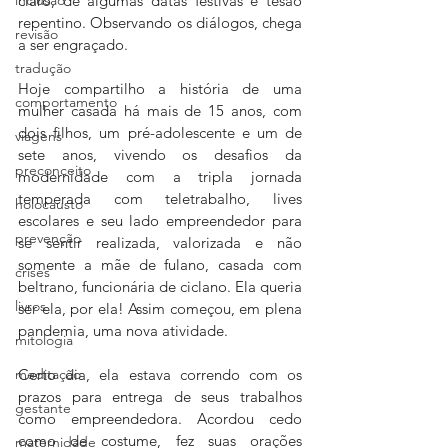
claro, de algumas datas festivas e tesão 
repentino. Observando os diálogos, chega 
revisão
a ser engraçado. 
tradução
Hoje compartilho a história de uma 
comportamento
mulher casada há mais de 15 anos, com 
dois filhos, um pré-adolescente e um de 
viagens
sete anos, vivendo os desafios da 
preconceito
modernidade com a tripla jornada 
temperada com teletrabalho, lives 
holocausto
escolares e seu lado empreendedor para 
prevenção
se sentir realizada, valorizada e não 
somente a mãe de fulano, casada com 
crises
beltrano, funcionária de ciclano. Ela queria 
livros
ser ela, por ela! Assim começou, em plena 
pandemia, uma nova atividade. 
mitologia
meditação
Certo dia, ela estava correndo com os 
prazos para entrega de seus trabalhos 
gestante
como empreendedora. Acordou cedo 
como de costume, fez suas orações 
maternidade