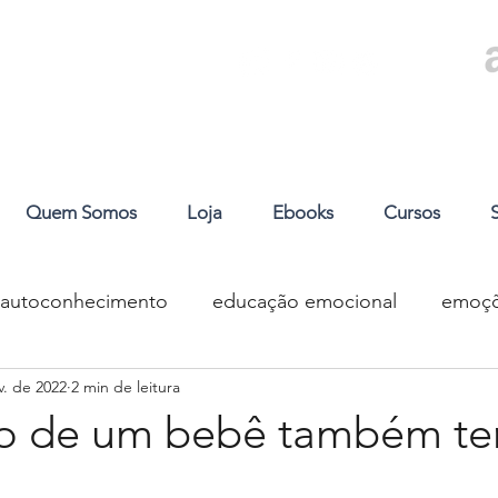
Quem Somos
Loja
Ebooks
Cursos
autoconhecimento
educação emocional
emoçõ
v. de 2022
2 min de leitura
a
inclusão
revisão
tradução
comportam
rpo de um bebê também t
prevenção
crises
livros
mitologia
m