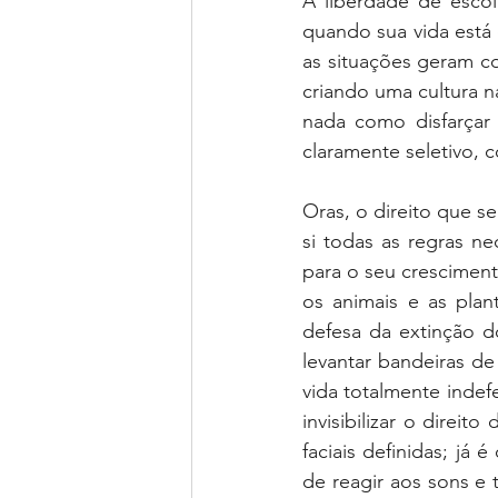
A liberdade de esco
quando sua vida está 
as situações geram co
criando uma cultura nar
nada como disfarçar a
claramente seletivo, 
Oras, o direito que s
si todas as regras ne
para o seu cresciment
os animais e as plant
defesa da extinção d
levantar bandeiras de
vida totalmente indef
invisibilizar o direi
faciais definidas; já 
de reagir aos sons e 