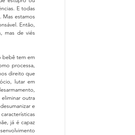
de estupro ou 
ncias. E todas 
s. Mas estamos 
onsável. Então, 
, mas de viés 
o bebê tem em 
como processa, 
os direito que 
cio, lutar em 
desarmamento, 
eliminar outra 
 desumanizar e 
aracterísticas 
ãe, já é capaz 
senvolvimento 