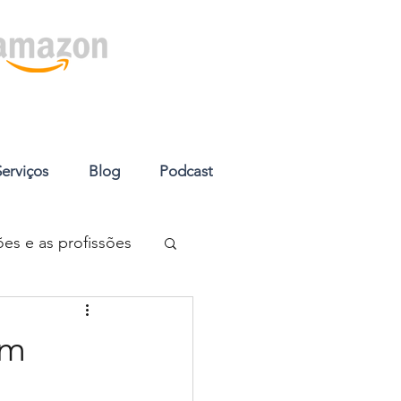
Serviços
Blog
Podcast
es e as profissões
ento
viagens
em
editação