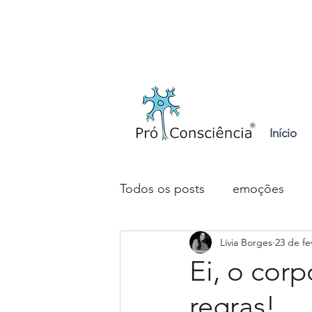
Login
Início
Todos os posts
emoções
Lívia Borges
23 de fe
espiritualidade
deficiênci
Ei, o co
regras!
preconceito
holocausto