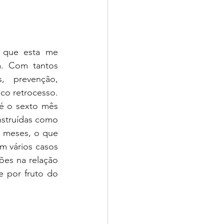
ação
ética
 que esta me 
a. Com tantos 
 prevenção, 
o retrocesso. 
é o sexto mês 
nstruídas como 
 meses, o que 
 vários casos 
es na relação 
 por fruto do 