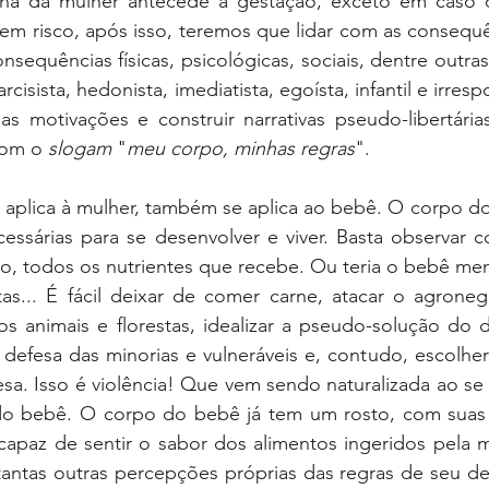
lha da mulher antecede a gestação, exceto em caso 
em risco, após isso, teremos que lidar com as consequê
nsequências físicas, psicológicas, sociais, dentre outra
cisista, hedonista, imediatista, egoísta, infantil e irresp
s motivações e construir narrativas pseudo-libertárias
com o 
slogam
 "
meu corpo, minhas regras
". 
e aplica à mulher, também se aplica ao bebê. O corpo d
cessárias para se desenvolver e viver. Basta observar 
o, todos os nutrientes que recebe. Ou teria o bebê men
as... É fácil deixar de comer carne, atacar o agronegó
os animais e florestas, idealizar a pseudo-solução do 
 defesa das minorias e vulneráveis e, contudo, escolher 
esa. Isso é violência! Que vem sendo naturalizada ao se
to do bebê. O corpo do bebê já tem um rosto, com suas c
é capaz de sentir o sabor dos alimentos ingeridos pela m
tantas outras percepções próprias das regras de seu de