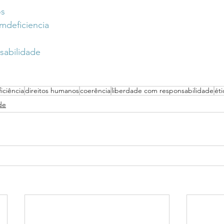
os
mdeficiencia
sabilidade
iciência
direitos humanos
coerência
liberdade com responsabilidade
éti
de