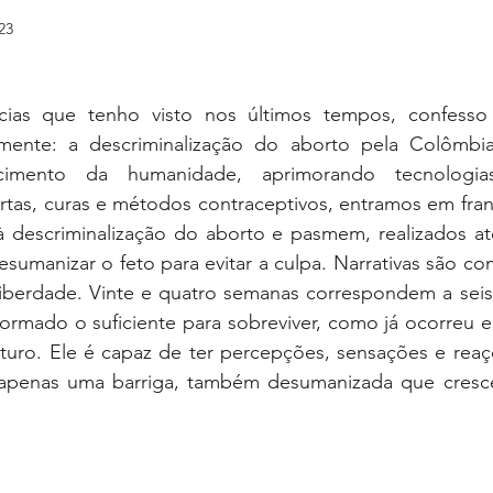
23
professor
família
aprendizagem
concentr
cias que tenho visto nos últimos tempos, confesso
amente: a descriminalização do aborto pela Colômbi
idade
direitos humanos
paternidade
imento da humanidade, aprimorando tecnologias,
tas, curas e métodos contraceptivos, entramos em franc
à descriminalização do aborto e pasmem, realizados at
esumanizar o feto para evitar a culpa. Narrativas são co
liberdade. Vinte e quatro semanas correspondem a seis
rmado o suficiente para sobreviver, como já ocorreu em
uro. Ele é capaz de ter percepções, sensações e reaçõ
apenas uma barriga, também desumanizada que cresce