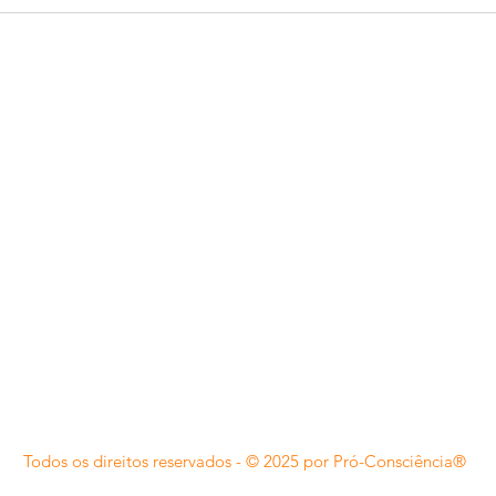
Mãe conta em livro sua
Diver
experiência na criação de
contem
filho artista com Síndrome de
tradic
Down
chama
SERVIÇOS
Office Center
Política de
Política de
Política de
Todos os direitos reservados - © 2025 por Pró-Consciência®