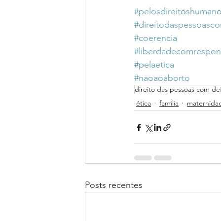
#pelosdireitoshuman
#direitodaspessoasco
#coerencia
#liberdadecomrespon
#pelaetica
#naoaoaborto
direito das pessoas com def
ética
família
maternida
Posts recentes