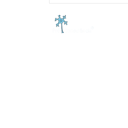
SEDE
SGAS 915 Bloco D Sala 210 - Ed. 
CEP 70.390-150
Brasília/DF
CNPJ 06.038.438/0001-45
CONTATO
Brasília
+55 61 99984-5688
Rio de Janeiro/São Paulo
+55 11 95629-9958
info@proconsciencia.com.br