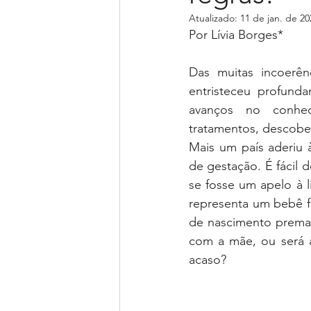
Atualizado:
11 de jan. de 20
Por Lívia Borges*
gestante
maternidade
Das muitas incoerên
entristeceu profund
qualidade de vida
divers
avanços no conhec
tratamentos, descober
Mais um país aderiu 
de gestação. É fácil d
se fosse um apelo à 
representa um bebê fo
de nascimento premat
com a mãe, ou será 
acaso? 